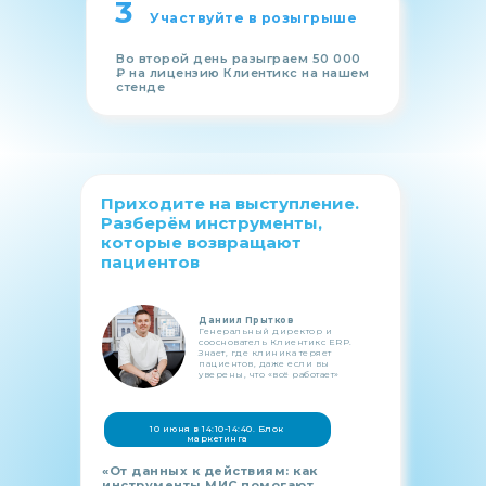
3
Участвуйте в розыгрыше
Во второй день разыграем 50 000
₽ на лицензию Клиентикс на нашем
стенде
Приходите на выступление.
Разберём инструменты,
которые возвращают
пациентов
Даниил Прытков
Генеральный директор и
сооснователь Клиентикс ERP.
Знает, где клиника теряет
пациентов, даже если вы
уверены, что «всё работает»
10 июня в 14:10-14:40. Блок
маркетинга
«От данных к действиям: как
инструменты МИС помогают