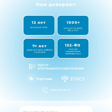
Нам доверяют
12 лет
1000+
на рынке МИС
клиник по всей
РФ и СНГ
152-ФЗ
7+ лет
полное
средний срок работы
соответствие
клиентов
требованиям