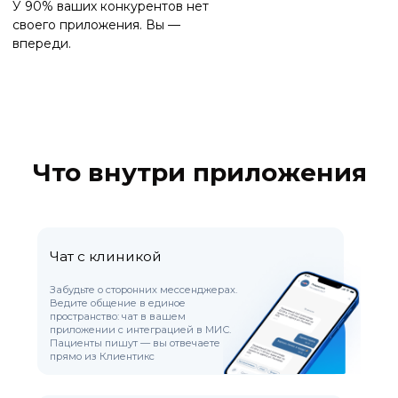
предложениями как в соцсетях,
только для ваших пациентов.
Публикуйте «сторис» о процедурах,
врачах и спецпредложениях.
Увеличивайте доверие,
вовлеченность и конверсию
в повторные визиты
Ваш бренд
Логотип, цвета, название — всё ваше.
В App Store и Google Play. Имидж
современной клиники