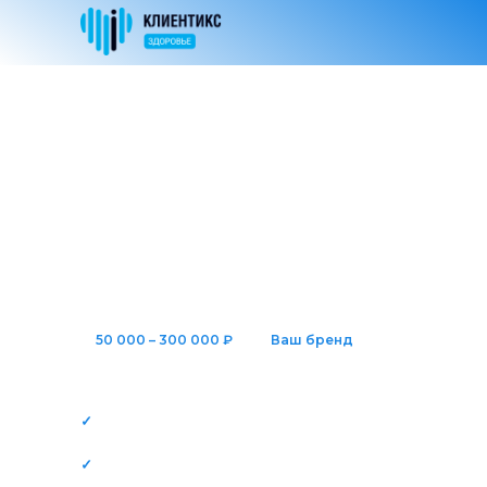
Сократите расходы на рассылки
до нуля — и поднимите статус
клиники
PUSH-уведомления бесплатно — вместо платных
SMS, WhatsApp, Telegram, Max. Своё приложение в
App Store и Google Play, как у федеральных сетей.
Уже включено в тариф Клиентикс.
💰
50 000 – 300 000 ₽
📱
Ваш бренд
экономия в месяц на
в смартфоне
рассылках
пациента навсегда
✓
Как работают бесплатные PUSH вместо
платных SMS
✓
Как выглядит приложение под вашим
брендом