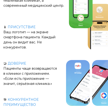
Push-уведомления
Напоминания, подтверждения,
акции — бесплатно.
Личный кабинет
Пациентам больше не нужно звонить
или писать администратору. Они
открывают приложение и получают
доступ к своему лечению без потерь
данных
Онлайн-запись
Пациент выбирает врача, время — и
записан. Без звонков и загрузки
администраторов.
Истории клиники
Делитесь акциями, новостями и