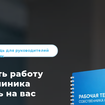
адь для руководителей
ик
ть работу
линика
 на вас