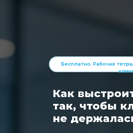
Бесплатно. Рабочая тетр
клин
Как выстрои
так, чтобы к
не держалась